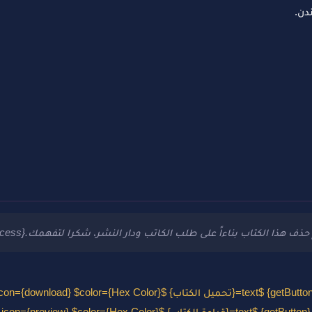
دن.
ذف هذا الكتاب بناءاً على طلب الكاتب ودار النشر، شكرا لتفهمك.{alertSuccess}
{getButton} $text={قراءة الكتاب} $icon={preview} $color={Hex Color}