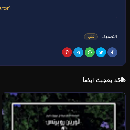
{getButton} $text={انضم الينا عبر تيليجرام} $icon={Icon Name} $color={#0088CC}
التصنيف:
كتب
قد يعجبك ايضاً