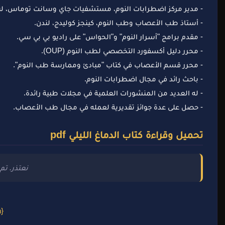
- مدير مركز اضطرابات النوم، مستشفيات جاي وسانت توماس، لن
- أستاذ طب الأعصاب وطب النوم، كينجز كوليدج، لندن.
- مقدم برامج "أسرار النوم" و"الحواس" على راديو بي بي سي.
- محرر دليل أكسفورد التخصصي لطب النوم (OUP).
- محرر قسم الأعصاب في كتاب "مبادئ وممارسة طب النوم".
- باحث رائد في مجال اضطرابات النوم.
- له العديد من المنشورات العلمية في مجلات طبية رائدة.
- حصل على عدة جوائز تقديرية لعمله في مجال طب الأعصاب.
تحميل وقراءة كتاب الدماغ الليلي pdf
نعتذر. تم ح
{getButton} $text={تحميل الكتاب} $icon={download} $color={Hex Color}