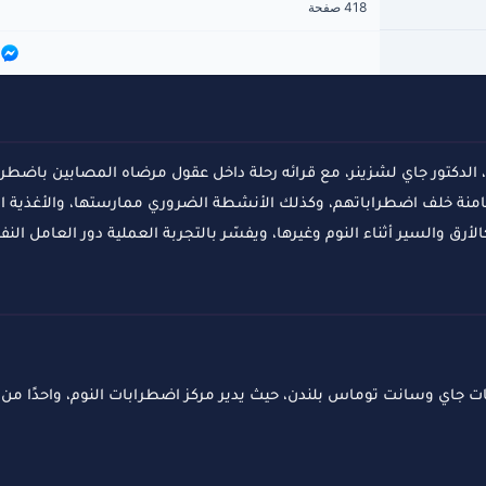
418 صفحة
الدكتور جاي لشزينر، مع قرائه رحلة داخل عقول مرضاه المصابين باضطرا
منة خلف اضطراباتهم، وكذلك الأنشطة الضروري ممارستها، والأغذية الو
رق والسير أثناء النوم وغيرها، ويفسّر بالتجربة العملية دور العامل النفس
اي وسانت توماس بلندن، حيث يدير مركز اضطرابات النوم، واحدًا من أ