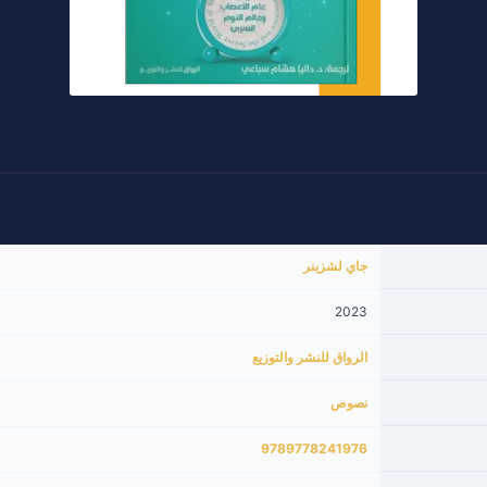
جاي لشزينر
2023
الرواق للنشر والتوزيع
نصوص
9789778241976