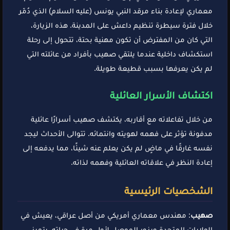
معماري لإعادة بناء مرقد النبي يونس (عليه السلام) الذي دُمّر
خلال فترة سيطرة تنظيم داعش على المدينة. هذه الزيارة،
التي كان من المفترض أن تكون مهنية بحتة، تتحول إلى رحلة
استكشاف داخلية عندما يلتقي صهيب بأفراد من عائلته التي
لم يكن يعرفها بسبب قطيعة طويلة.
اكتشاف الأسرار العائلية
من خلال تفاعلاته مع أقاربه، يكتشف صهيب أسرارًا عائلية
مدفونة تؤثر على فهمه لهويته وانتمائه. تتوالى الأحداث ليجد
نفسه غارقًا في ماضٍ لم يكن يعلم عنه شيئًا، مما يدفعه إلى
إعادة النظر في علاقاته العائلية وفهمه لذاته.
الشخصيات الرئيسية
صهيب
: مهندس معماري أمريكي من أصل عراقي، يعيش في
الولايات المتحدة ويزور الموصل لأول مرة في حياته. يتميز