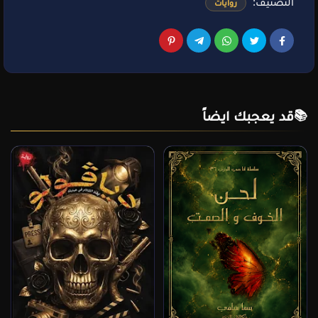
التصنيف:
روايات
قد يعجبك ايضاً