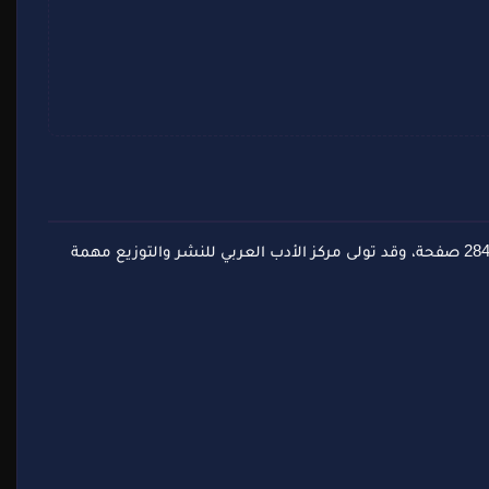
صدرت رواية "إليزيل" للكاتبة بتول الطبيلي، وهي عمل أدبي ينتمي إلى فئة روايات المغامرات والتشويق الممزوجة بالفانتازيا. تقع الرواية في 284 صفحة، وقد تولى مركز الأدب العربي للنشر والتوزيع مهمة