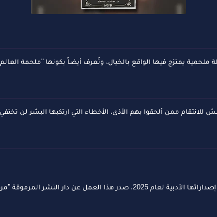
ملحمية يمتزج فيها الواقع بالخيال، وتُعرف أيضاً بكونها "ملحمة العالم
 للانتقام ممن ألحقوا بهم الأذى، الأخطاء التي ارتكبها البشر لن تختفي 
هي كاتبة وروائية، وقد قدمت روايتها "إليزيل" كأحدث إصداراتها الأدبية لعام 025