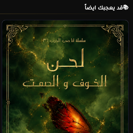
قد يعجبك ايضاً