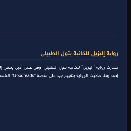
رواية إليزيل للكاتبة بتول الطبيلي
إصدارها. حظيت الرواية بتقييم جيد على منصة "Goodreads" الشهيرة، مما يعكس أصداءها الإيجابية بين القراء.