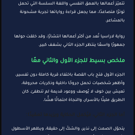
تتميّز أعمالها بالعمق النفسي واللغة السلسة التي تحمل
توترًا متصاعدًا، مما يجعل قراءة رواياتها تجربة مشحونة
بالمشاعر.
رواية لاراسيا تُعد من أكثر أعمالها انتشارًا، وقد خلقت حولها
جمهورًا واسعًا ينتظر الجزء الثاني بشغف كبير.
ملخص بسيط للجزء الأول والثاني معًا
الجزء الأول فتح باب القصة باختفاء قرية كاملة دون تفسير،
وأظهر شخصيات تحمل جروحًا داخلية وذكريات محروقة،
تعيش بين خوف لا يُوصف ووعود قديمة لم تنطفئ. كان
الطريق مليئًا بالأسرار، والنجاة احتمالًا هشًّا.
أما الجزء الثاني، فيُكمل الحكاية ويزيدها تعقيدًا:
يتحوّل الصمت إلى نذير، والشكّ إلى حقيقة، ويظهر الأسطول