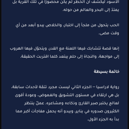
الأسود ليكشف أن الخطر لم يكن محصورًا في تلك القرية بل
يمتدّ إلى البحر والعالم من حوله.
الحب يتحول من ملجأ إلى اختبار، والخلاص يبدو أبعد من أي
وقت مضى.
إنها قصة تتشابك فيها اللعنة مع القدر، ويتحوّل فيها الهروب
إلى مواجهة، والنجاة إلى حلم يبتعد كلما اقتربت الحقيقة.
خاتمة بسيطة
رواية لاراسيا – الجزء الثاني ليست مجرد تتمّة لأحداث سابقة،
بل هي ارتقاء في مستوى التشويق والغموض، وعودة أقوى
لعالمٍ يختبر صبر القارئ وذكاءه ومشاعره. عملٌ ينتظر
الكثيرون صدوره في يناير، ويبدو أنه يحمل مفاجآت أكبر مما
بدأ به الجزء الأول.