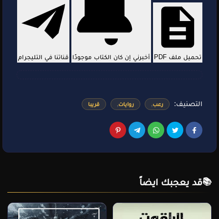
تحميل ملف PDF
أخبرني إن كان الكتاب موجودًا
قناتنا في التليجرام
التصنيف:
رعب
روايات
قريبا
قد يعجبك ايضاً